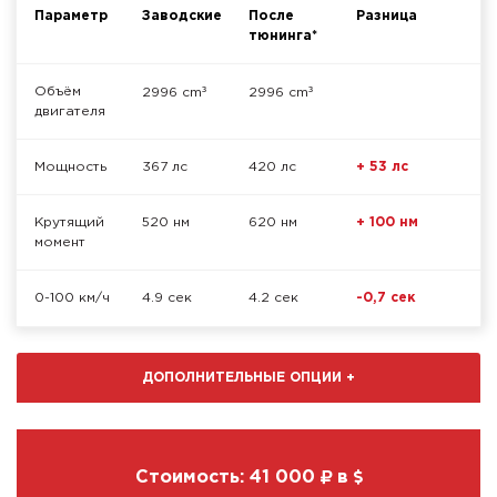
Параметр
Заводские
После
Разница
тюнинга*
³
³
Объём
2996 cm
2996 cm
двигателя
Мощность
367 лс
420 лс
+ 53 лс
Крутящий
520 нм
620 нм
+ 100 нм
момент
0-100 км/ч
4.9 сек
4.2 сек
-0,7 сек
ДОПОЛНИТЕЛЬНЫЕ ОПЦИИ
+
Стоимость:
41 000
в