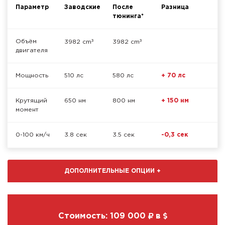
Параметр
Заводские
После
Разница
тюнинга*
³
³
Объём
3982 cm
3982 cm
двигателя
Мощность
510 лс
580 лс
+ 70 лс
Крутящий
650 нм
800 нм
+ 150 нм
момент
0-100 км/ч
3.8 сек
3.5 сек
-0,3 сек
ДОПОЛНИТЕЛЬНЫЕ ОПЦИИ
+
Стоимость:
109 000
в