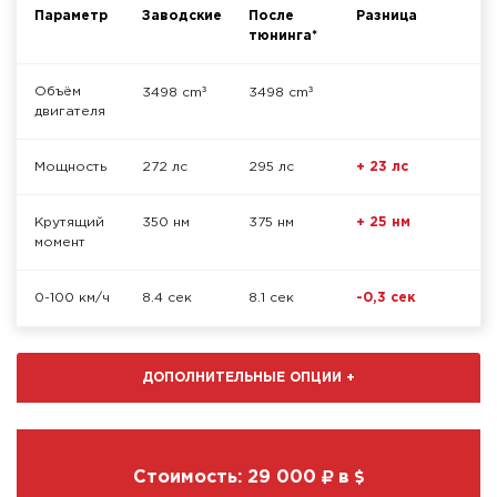
Параметр
Заводские
После
Разница
тюнинга*
³
³
Объём
3498 cm
3498 cm
двигателя
Мощность
272 лс
295 лс
+ 23 лс
Крутящий
350 нм
375 нм
+ 25 нм
момент
0-100 км/ч
8.4 сек
8.1 сек
-0,3 сек
ДОПОЛНИТЕЛЬНЫЕ ОПЦИИ
+
Стоимость:
29 000
в