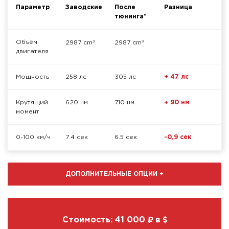
Параметр
Заводские
После
Разница
тюнинга*
³
³
Объём
2987 cm
2987 cm
двигателя
Мощность
258 лс
305 лс
+ 47 лс
Крутящий
620 нм
710 нм
+ 90 нм
момент
0-100 км/ч
7.4 сек
6.5 сек
-0,9 сек
ДОПОЛНИТЕЛЬНЫЕ ОПЦИИ
+
Стоимость:
41 000
в