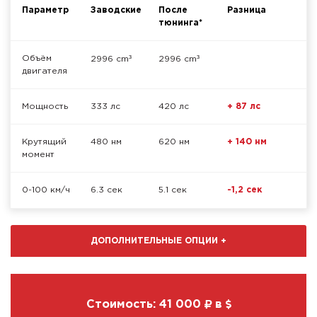
Параметр
Заводские
После
Разница
тюнинга*
³
³
Объём
2996 cm
2996 cm
двигателя
Мощность
333 лс
420 лс
+ 87 лс
Крутящий
480 нм
620 нм
+ 140 нм
момент
0-100 км/ч
6.3 сек
5.1 сек
-1,2 сек
ДОПОЛНИТЕЛЬНЫЕ ОПЦИИ
+
Стоимость:
41 000
в