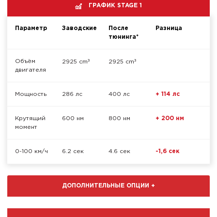
ГРАФИК STAGE 1
Параметр
Заводские
После
Разница
тюнинга*
³
³
Объём
2925 cm
2925 cm
двигателя
Мощность
286 лс
400 лс
+ 114 лс
Крутящий
600 нм
800 нм
+ 200 нм
момент
0-100 км/ч
6.2 сек
4.6 сек
-1,6 сек
ДОПОЛНИТЕЛЬНЫЕ ОПЦИИ
+