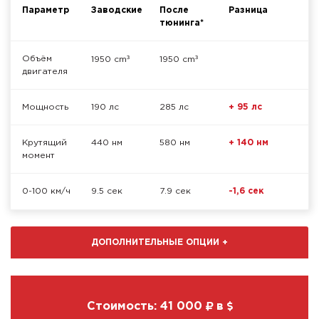
Параметр
Заводские
После
Разница
тюнинга*
³
³
Объём
1950 cm
1950 cm
двигателя
Мощность
190 лс
285 лс
+ 95 лс
Крутящий
440 нм
580 нм
+ 140 нм
момент
0-100 км/ч
9.5 сек
7.9 сек
-1,6 сек
ДОПОЛНИТЕЛЬНЫЕ ОПЦИИ
+
Стоимость:
41 000
в