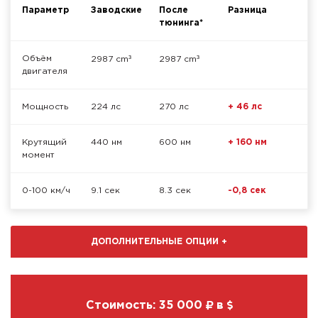
Параметр
Заводские
После
Разница
тюнинга*
³
³
Объём
2987 cm
2987 cm
двигателя
Мощность
224 лс
270 лс
+ 46 лс
Крутящий
440 нм
600 нм
+ 160 нм
момент
0-100 км/ч
9.1 сек
8.3 сек
-0,8 сек
ДОПОЛНИТЕЛЬНЫЕ ОПЦИИ
+
Стоимость:
35 000
в