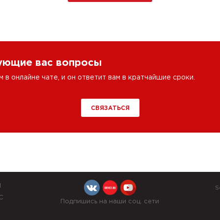
сующие вас вопросы
в онлайне чате, и он ответит вам в кратчайшие сроки.
СВЯЗАТЬСЯ
Й
S
С
Подпишись на наши соц. сети