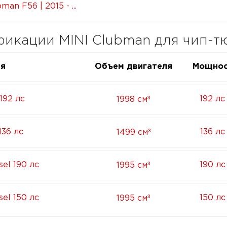
man F56 | 2015 - ...
икации MINI Clubman для чип-т
ия
Объем двигателя
Мощнос
³
192 лс
192 лс
1998 см
³
136 лс
136 лс
1499 см
³
sel 190 лс
190 лс
1995 см
³
sel 150 лс
150 лс
1995 см