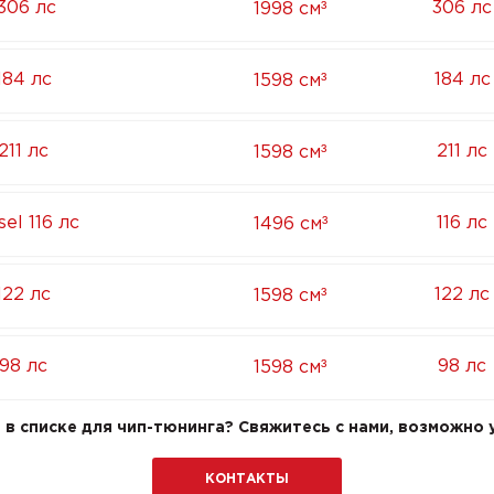
³
306 лс
306 лс
1998 см
³
184 лс
184 лс
1598 см
³
211 лс
211 лс
1598 см
³
el 116 лс
116 лс
1496 см
³
122 лс
122 лс
1598 см
³
 98 лс
98 лс
1598 см
в списке для чип-тюнинга? Свяжитесь с нами, возможно у
КОНТАКТЫ