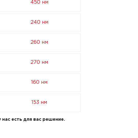
450 нм
240 нм
260 нм
270 нм
160 нм
153 нм
 нас есть для вас решение.