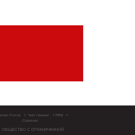
even Force
Чип тюнинг
MINI
Clubman
ОБЩЕСТВО С ОГРАНИЧЕННОЙ