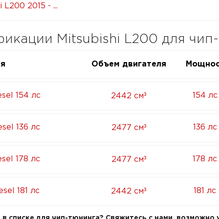
 L200 2015 - ...
кации Mitsubishi L200 для чип
ия
Объем двигателя
Мощнос
³
esel 154 лс
154 лс
2442 см
³
esel 136 лс
136 лс
2477 см
³
esel 178 лс
178 лс
2477 см
³
esel 181 лс
181 лс
2442 см
в списке для чип-тюнинга? Свяжитесь с нами, возможно у