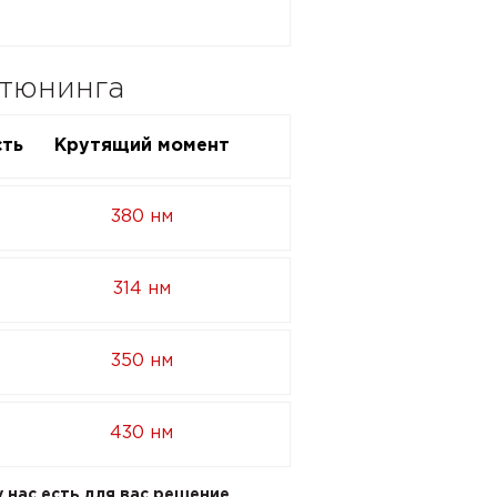
-тюнинга
ть
Крутящий момент
380 нм
314 нм
350 нм
430 нм
 нас есть для вас решение.