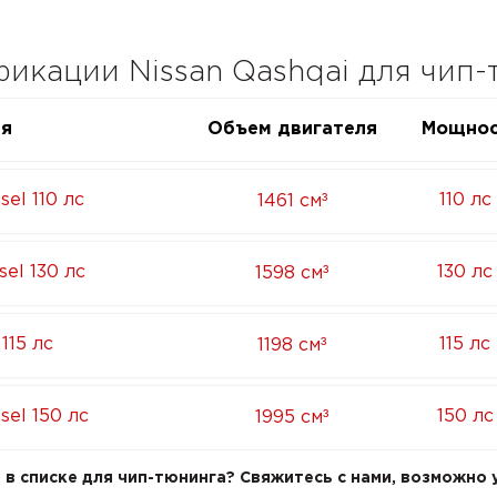
кации Nissan Qashqai для чип-
ия
Объем двигателя
Мощнос
³
sel 110 лс
110 лс
1461 см
³
sel 130 лс
130 лс
1598 см
³
 115 лс
115 лс
1198 см
³
sel 150 лс
150 лс
1995 см
в списке для чип-тюнинга? Свяжитесь с нами, возможно у