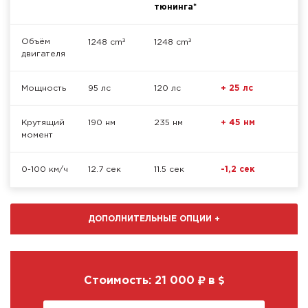
тюнинга*
³
³
Объём
1248 cm
1248 cm
двигателя
Мощность
95 лс
120 лс
+ 25 лс
Крутящий
190 нм
235 нм
+ 45 нм
момент
0-100 км/ч
12.7 сек
11.5 сек
-1,2 сек
ДОПОЛНИТЕЛЬНЫЕ ОПЦИИ
+
Стоимость:
21 000
в