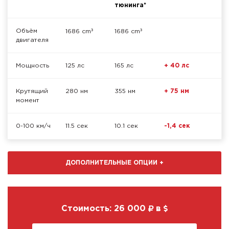
тюнинга*
³
³
Объём
1686 cm
1686 cm
двигателя
Мощность
125 лс
165 лс
+ 40 лс
Крутящий
280 нм
355 нм
+ 75 нм
момент
0-100 км/ч
11.5 сек
10.1 сек
-1,4 сек
ДОПОЛНИТЕЛЬНЫЕ ОПЦИИ
+
Стоимость:
26 000
в