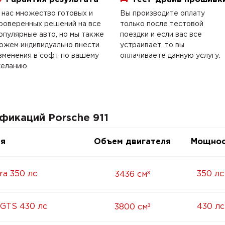
 нас множество готовых и
Вы производите оплату
роверенных решений на все
только после тестовой
опулярные авто, но мы также
поездки и если вас все
ожем индивидуально внести
устраивает, то вы
зменения в софт по вашему
оплачиваете данную услугу.
еланию.
фикаций Porsche 911
ия
Объем двигателя
Мощнос
³
ra 350 лс
350 лс
3436 см
³
a GTS 430 лс
430 лс
3800 см