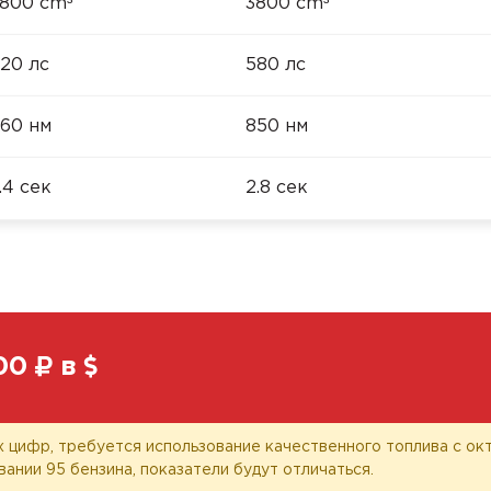
³
³
800 cm
3800 cm
20 лс
580 лс
60 нм
850 нм
.4 сек
2.8 сек
00
в
 цифр, требуется использование качественного топлива с окт
вании 95 бензина, показатели будут отличаться.