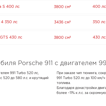
³
ra S 400 лс
400 лс
3800 см
³
 4 350 лс
350 лс
3436 см
³
4 GTS 430 лс
430 лс
3800 см
иля Porsche 911 с двигателем 99
телем 991 Turbo 520 лс,
При заказе чип тюнинга, сокр
 520 до 580 л.с. и крутящий
991 Turbo 520 лс до 100 км/ч
топлива.
Благодаря донастройки двиг
более ~11% к л.с. за скромну