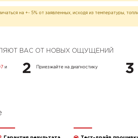
личаться на +- 5% от заявленных, исходя из температуры, топ
ЕЛЯЮТ ВАС ОТ НОВЫХ ОЩУЩЕНИЙ
2
3
07
и
Приезжайте на диагностику
e
Гарантия результата
Тест-драйв прошивк