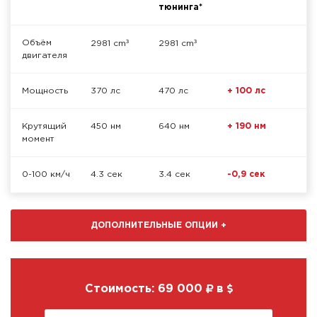
тюнинга*
³
³
Объём
2981 cm
2981 cm
двигателя
Мощность
370 лс
470 лс
+ 100 лс
Крутящий
450 нм
640 нм
+ 190 нм
момент
0-100 км/ч
4.3 сек
3.4 сек
-0,9 сек
ДОПОЛНИТЕЛЬНЫЕ ОПЦИИ
+
Стоимость:
69 000
в