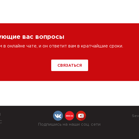
сующие вас вопросы
в онлайне чате, и он ответит вам в кратчайшие сроки.
СВЯЗАТЬСЯ
Й
Sev
С
Подпишись на наши соц. сети