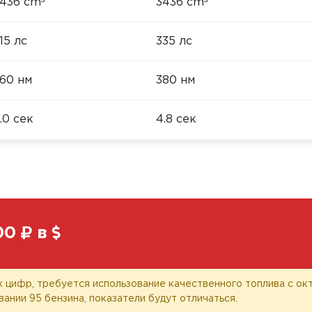
³
³
436 cm
3436 cm
15 лс
335 лс
60 нм
380 нм
.0 сек
4.8 сек
00
в
 цифр, требуется использование качественного топлива с окт
вании 95 бензина, показатели будут отличаться.