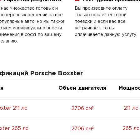
 нас множество готовых и
Вы производите оплату
роверенных решений на все
только после тестовой
опулярные авто, но мы также
поездки и если вас все
ожем индивидуально внести
устраивает, то вы
зменения в софт по вашему
оплачиваете данную услугу.
еланию.
фикаций Porsche Boxster
ия
Объем двигателя
Мощнос
³
xter 211 лс
211 лс
2706 см
³
xter 265 лс
265 лс
2706 см