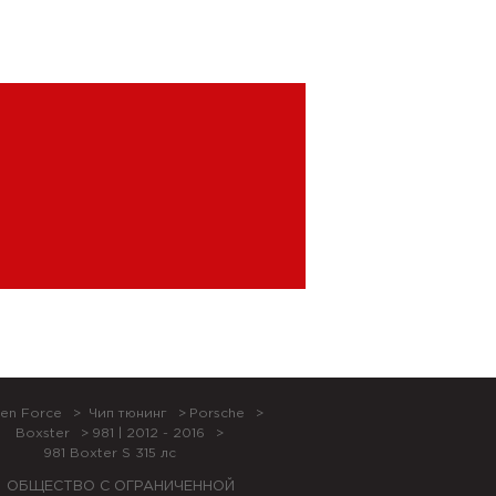
en Force
Чип тюнинг
Porsche
Boxster
981 | 2012 - 2016
981 Boxter S 315 лс
ОБЩЕСТВО С ОГРАНИЧЕННОЙ