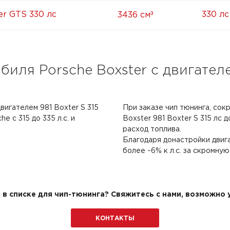
³
er GTS 330 лс
330 лс
3436 см
иля Porsche Boxster с двигателе
вигателем 981 Boxter S 315
При заказе чип тюнинга, сок
e с 315 до 335 л.с. и
Boxster 981 Boxter S 315 лс д
расход топлива.
Благодаря донастройки двиг
более ~6% к л.с. за скромную
в списке для чип-тюнинга? Свяжитесь с нами, возможно у
КОНТАКТЫ