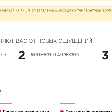
личаться на +- 5% от заявленных, исходя из температуры, топ
ЕЛЯЮТ ВАС ОТ НОВЫХ ОЩУЩЕНИЙ
2
3
07
и
Приезжайте на диагностику
e
Гарантия результата
Тест-драйв прошивк