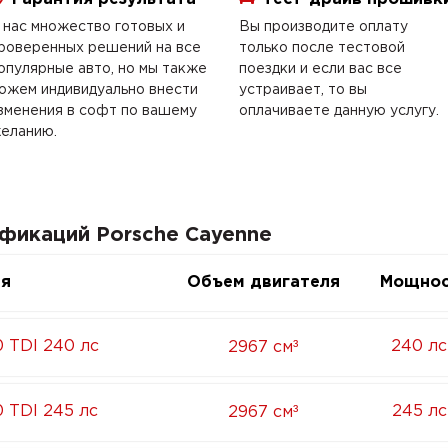
 нас множество готовых и
Вы производите оплату
роверенных решений на все
только после тестовой
опулярные авто, но мы также
поездки и если вас все
ожем индивидуально внести
устраивает, то вы
зменения в софт по вашему
оплачиваете данную услугу.
еланию.
фикаций Porsche Cayenne
ия
Объем двигателя
Мощнос
³
0 TDI 240 лс
240 лс
2967 см
³
0 TDI 245 лс
245 лс
2967 см