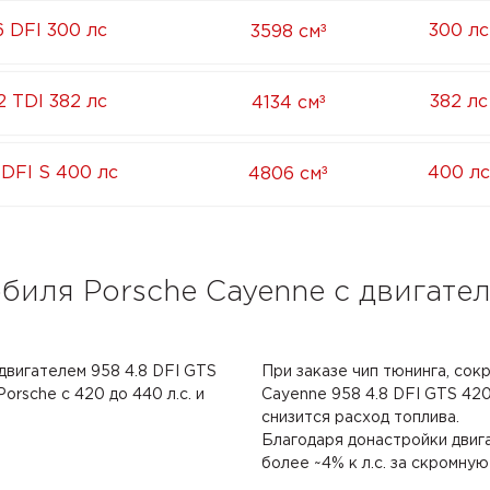
³
6 DFI 300 лс
300 лс
3598 см
³
2 TDI 382 лс
382 лс
4134 см
³
 DFI S 400 лс
400 лс
4806 см
биля Porsche Cayenne с двигател
двигателем 958 4.8 DFI GTS
При заказе чип тюнинга, сок
orsche с 420 до 440 л.с. и
Cayenne 958 4.8 DFI GTS 420 
снизится расход топлива.
Благодаря донастройки двиг
более ~4% к л.с. за скромную