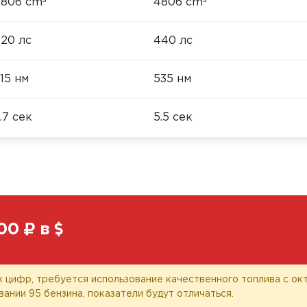
³
³
806 cm
4806 cm
20 лс
440 лс
15 нм
535 нм
.7 сек
5.5 сек
00
в
 цифр, требуется использование качественного топлива с окт
вании 95 бензина, показатели будут отличаться.