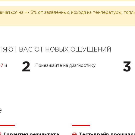
личаться на +- 5% от заявленных, исходя из температуры, топ
ЕЛЯЮТ ВАС ОТ НОВЫХ ОЩУЩЕНИЙ
2
3
07
и
Приезжайте на диагностику
e
Гарантия результата
Тест-драйв прошивк