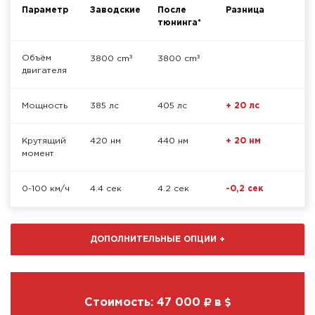
Параметр
Заводские
После
Разница
тюнинга*
³
³
Объём
3800 cm
3800 cm
двигателя
Мощность
385 лс
405 лс
+ 20 лс
Крутящий
420 нм
440 нм
+ 20 нм
момент
0-100 км/ч
4.4 сек
4.2 сек
-0,2 сек
ДОПОЛНИТЕЛЬНЫЕ ОПЦИИ
+
Стоимость:
47 000
в