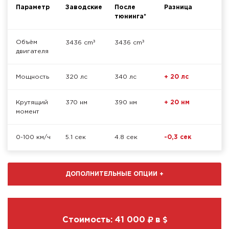
Параметр
Заводские
После
Разница
тюнинга*
³
³
Объём
3436 cm
3436 cm
двигателя
Мощность
320 лс
340 лс
+ 20 лс
Крутящий
370 нм
390 нм
+ 20 нм
момент
0-100 км/ч
5.1 сек
4.8 сек
-0,3 сек
ДОПОЛНИТЕЛЬНЫЕ ОПЦИИ
+
Стоимость:
41 000
в