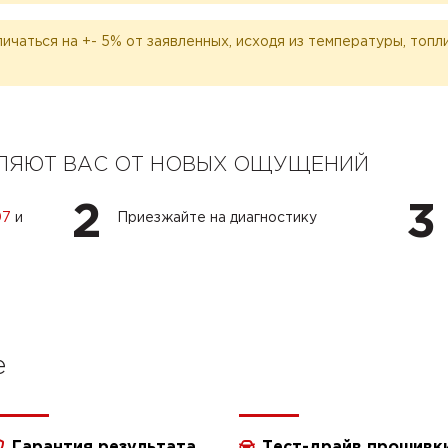
личаться на +- 5% от заявленных, исходя из температуры, топ
ЕЛЯЮТ ВАС ОТ НОВЫХ ОЩУЩЕНИЙ
2
3
07
и
Приезжайте на диагностику
e
Гарантия результата
Тест-драйв прошивк