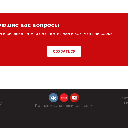
сующие вас вопросы
в онлайне чате, и он ответит вам в кратчайшие сроки.
СВЯЗАТЬСЯ
Й
Sev
M
С
Подпишись на наши соц. сети