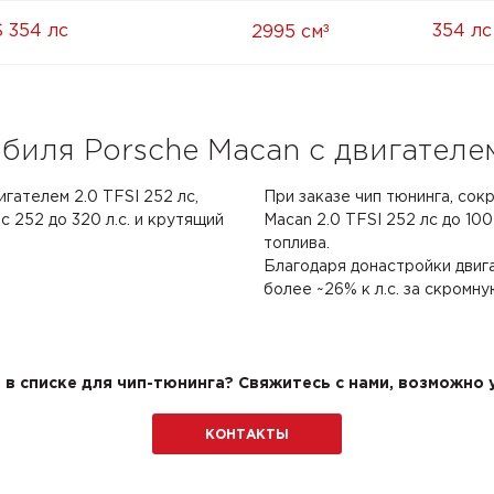
³
S 354 лс
354 лс
2995 см
иля Porsche Macan с двигателем 
игателем 2.0 TFSI 252 лс,
При заказе чип тюнинга, сок
 252 до 320 л.с. и крутящий
Macan 2.0 TFSI 252 лс до 100
топлива.
Благодаря донастройки двиг
более ~26% к л.с. за скромну
в списке для чип-тюнинга? Свяжитесь с нами, возможно у
КОНТАКТЫ