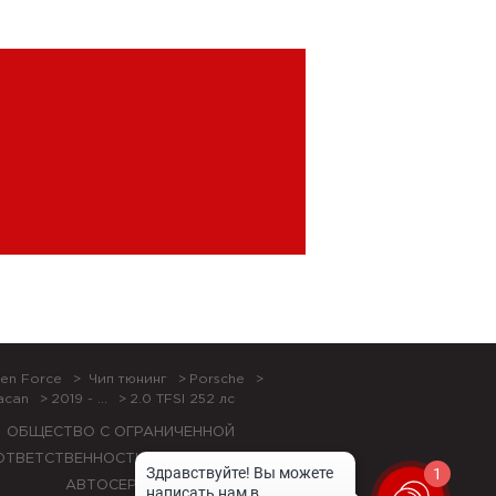
en Force
Чип тюнинг
Porsche
acan
2019 - ...
2.0 TFSI 252 лс
ОБЩЕСТВО С ОГРАНИЧЕННОЙ
ОТВЕТСТВЕННОСТЬЮ "ЛОК БОКС
1
АВТОСЕРВИС",