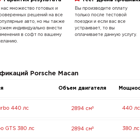
 нас множество готовых и
Вы производите оплату
роверенных решений на все
только после тестовой
опулярные авто, но мы также
поездки и если вас все
ожем индивидуально внести
устраивает, то вы
зменения в софт по вашему
оплачиваете данную услугу.
еланию.
ификаций Porsche Macan
ия
Объем двигателя
Мощнос
³
urbo 440 лс
440 лс
2894 см
³
bo GTS 380 лс
380 лс
2894 см