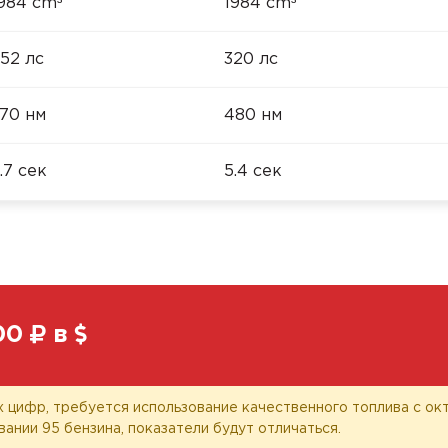
³
³
984 cm
1984 cm
52 лс
320 лс
70 нм
480 нм
.7 сек
5.4 сек
00
в
 цифр, требуется использование качественного топлива с окт
вании 95 бензина, показатели будут отличаться.