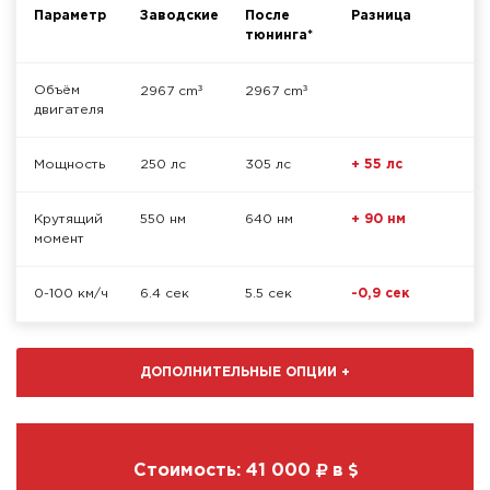
Параметр
Заводские
После
Разница
тюнинга*
³
³
Объём
2967 cm
2967 cm
двигателя
Мощность
250 лс
305 лс
+ 55 лс
Крутящий
550 нм
640 нм
+ 90 нм
момент
0-100 км/ч
6.4 сек
5.5 сек
-0,9 сек
ДОПОЛНИТЕЛЬНЫЕ ОПЦИИ
+
Стоимость:
41 000
в