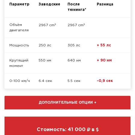
Параметр
Заводские
После
Разница
тюнинга*
³
³
Объём
2967 cm
2967 cm
двигателя
Мощность
250 лс
305 лс
+ 55 лс
Крутящий
550 нм
640 нм
+ 90 нм
момент
0-100 км/ч
6.4 сек
5.5 сек
-0,9 сек
ДОПОЛНИТЕЛЬНЫЕ ОПЦИИ
+
Стоимость:
41 000
в