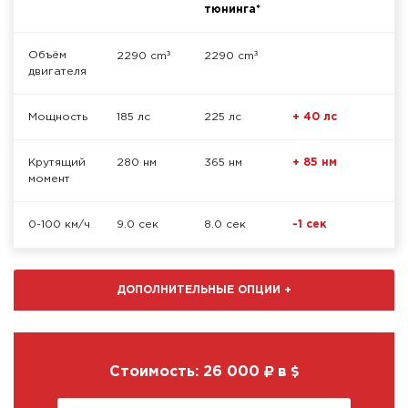
тюнинга*
³
³
Объём
2290 cm
2290 cm
двигателя
Мощность
185 лс
225 лс
+ 40 лс
Крутящий
280 нм
365 нм
+ 85 нм
момент
0-100 км/ч
9.0 сек
8.0 сек
-1 сек
ДОПОЛНИТЕЛЬНЫЕ ОПЦИИ
+
Стоимость:
26 000
в