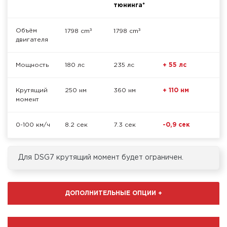
тюнинга*
³
³
Объём
1798 cm
1798 cm
двигателя
Мощность
180 лс
235 лс
+ 55 лс
Крутящий
250 нм
360 нм
+ 110 нм
момент
0-100 км/ч
8.2 сек
7.3 сек
-0,9 сек
Для DSG7 крутящий момент будет ограничен.
ДОПОЛНИТЕЛЬНЫЕ ОПЦИИ
+