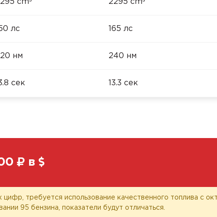
³
³
295 cm
2295 cm
50 лс
165 лс
20 нм
240 нм
3.8 сек
13.3 сек
00
в
 цифр, требуется использование качественного топлива с окт
вании 95 бензина, показатели будут отличаться.