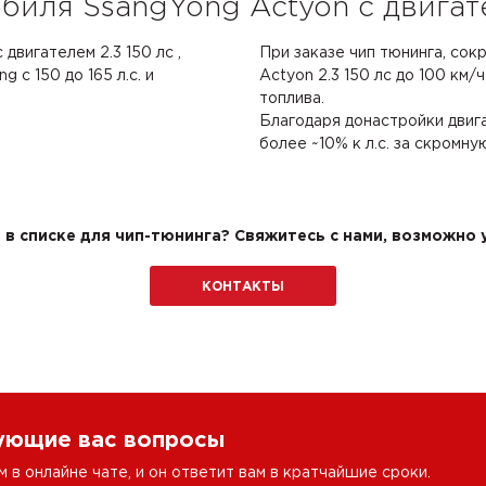
биля SsangYong Actyon с двигате
двигателем 2.3 150 лс ,
При заказе чип тюнинга, сок
 с 150 до 165 л.с. и
Actyon 2.3 150 лс до 100 км/ч
топлива.
Благодаря донастройки двиг
более ~10% к л.с. за скромну
в списке для чип-тюнинга? Свяжитесь с нами, возможно у
КОНТАКТЫ
сующие вас вопросы
в онлайне чате, и он ответит вам в кратчайшие сроки.