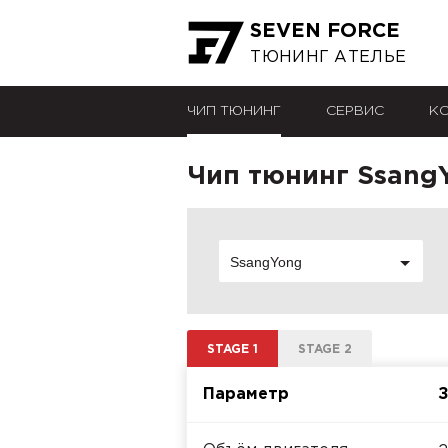
SEVEN FORCE
ТЮНИНГ АТЕЛЬЕ
ЧИП ТЮНИНГ
СЕРВИС
К
Чип тюнинг SsangY
SsangYong
STAGE 1
STAGE 2
Параметр
З