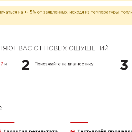
личаться на +- 5% от заявленных, исходя из температуры, топ
ЕЛЯЮТ ВАС ОТ НОВЫХ ОЩУЩЕНИЙ
2
3
07
и
Приезжайте на диагностику
e
Гарантия результата
Тест-драйв прошивк