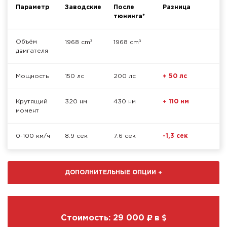
Параметр
Заводские
После
Разница
тюнинга*
³
³
Объём
1968 cm
1968 cm
двигателя
Мощность
150 лс
200 лс
+ 50 лс
Крутящий
320 нм
430 нм
+ 110 нм
момент
0-100 км/ч
8.9 сек
7.6 сек
-1,3 сек
ДОПОЛНИТЕЛЬНЫЕ ОПЦИИ
+
Стоимость:
29 000
в