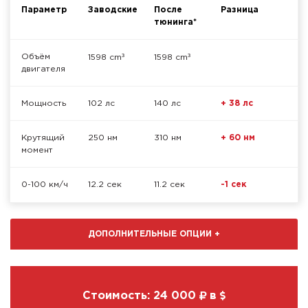
Параметр
Заводские
После
Разница
тюнинга*
³
³
Объём
1598 cm
1598 cm
двигателя
Мощность
102 лс
140 лс
+ 38 лс
Крутящий
250 нм
310 нм
+ 60 нм
момент
0-100 км/ч
12.2 сек
11.2 сек
-1 сек
ДОПОЛНИТЕЛЬНЫЕ ОПЦИИ
+
Стоимость:
24 000
в