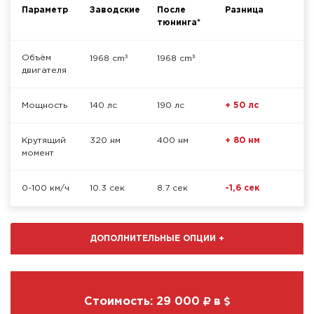
Параметр
Заводские
После
Разница
тюнинга*
³
³
Объём
1968 cm
1968 cm
двигателя
Мощность
140 лс
190 лс
+ 50 лс
Крутящий
320 нм
400 нм
+ 80 нм
момент
0-100 км/ч
10.3 сек
8.7 сек
-1,6 сек
ДОПОЛНИТЕЛЬНЫЕ ОПЦИИ
+
Стоимость:
29 000
в