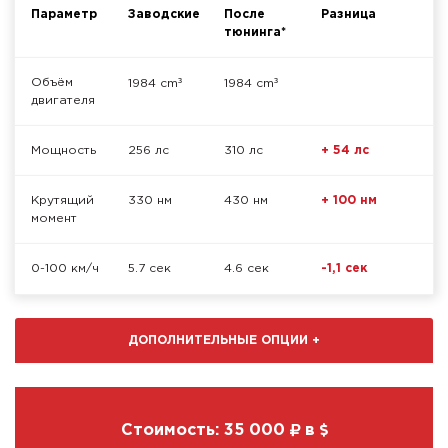
Параметр
Заводские
После
Разница
тюнинга*
³
³
Объём
1984 cm
1984 cm
двигателя
Мощность
256 лс
310 лс
+ 54 лс
Крутящий
330 нм
430 нм
+ 100 нм
момент
0-100 км/ч
5.7 сек
4.6 сек
-1,1 сек
ДОПОЛНИТЕЛЬНЫЕ ОПЦИИ
+
Стоимость:
35 000
в