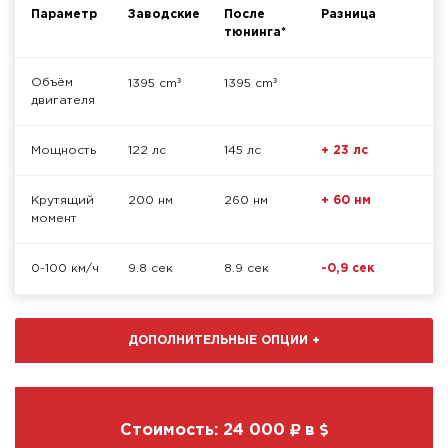
Параметр
Заводские
После
Разница
тюнинга*
³
³
Объём
1395 cm
1395 cm
двигателя
Мощность
122 лс
145 лс
+ 23 лс
Крутящий
200 нм
260 нм
+ 60 нм
момент
0-100 км/ч
9.8 сек
8.9 сек
-0,9 сек
ДОПОЛНИТЕЛЬНЫЕ ОПЦИИ
+
Стоимость:
24 000
в