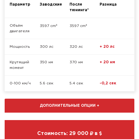
Параметр
Заводские
После
Разница
тюнинга*
³
³
Объём
3597 cm
3597 cm
двигателя
Мощность
300 лс
320 лс
+ 20 лс
Крутящий
350 нм
370 нм
+ 20 нм
момент
0-100 км/ч
5.6 сек
5.4 сек
-0,2 сек
ДОПОЛНИТЕЛЬНЫЕ ОПЦИИ
+
Стоимость:
29 000
в