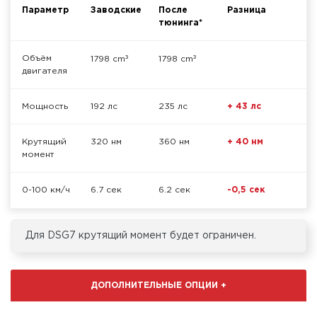
Параметр
Заводские
После
Разница
тюнинга*
³
³
Объём
1798 cm
1798 cm
двигателя
Мощность
192 лс
235 лс
+ 43 лс
Крутящий
320 нм
360 нм
+ 40 нм
момент
0-100 км/ч
6.7 сек
6.2 сек
-0,5 сек
Для DSG7 крутящий момент будет ограничен.
ДОПОЛНИТЕЛЬНЫЕ ОПЦИИ
+