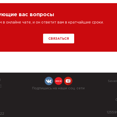
сующие вас вопросы
в онлайне чате, и он ответит вам в кратчайшие сроки.
СВЯЗАТЬСЯ
Й
Seve
С
Подпишись на наши соц. сети
12559
022