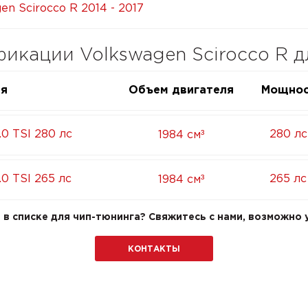
en Scirocco R 2014 - 2017
кации Volkswagen Scirocco R д
ия
Объем двигателя
Мощнос
³
.0 TSI 280 лс
280 лс
1984 см
³
.0 TSI 265 лс
265 лс
1984 см
в списке для чип-тюнинга? Свяжитесь с нами, возможно у
КОНТАКТЫ