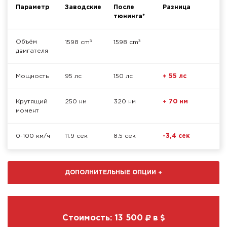
Параметр
Заводские
После
Разница
тюнинга*
³
³
Объём
1598 cm
1598 cm
двигателя
Мощность
95 лс
150 лс
+ 55 лс
Крутящий
250 нм
320 нм
+ 70 нм
момент
0-100 км/ч
11.9 сек
8.5 сек
-3,4 сек
ДОПОЛНИТЕЛЬНЫЕ ОПЦИИ
+
Стоимость:
13 500
в