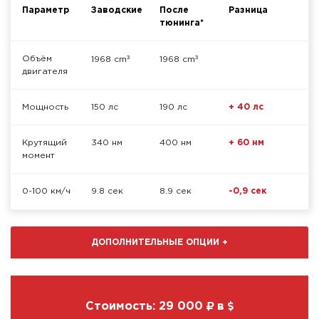
Параметр
Заводские
После
Разница
тюнинга*
³
³
Объём
1968 cm
1968 cm
двигателя
Мощность
150 лс
190 лс
+ 40 лс
Крутящий
340 нм
400 нм
+ 60 нм
момент
0-100 км/ч
9.8 сек
8.9 сек
-0,9 сек
ДОПОЛНИТЕЛЬНЫЕ ОПЦИИ
+
Стоимость:
29 000
в