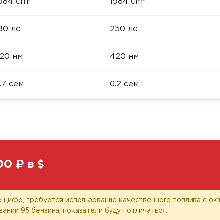
³
³
984 cm
1984 cm
80 лс
250 лс
20 нм
420 нм
.7 сек
6.2 сек
00
в
 цифр, требуется использование качественного топлива с окт
вании 95 бензина, показатели будут отличаться.