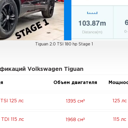
Tiguan 2.0 TSI 180 hp Stage 1
фикаций Volkswagen Tiguan
ия
Объем двигателя
Мощнос
³
 TSI 125 лс
125 лс
1395 см
³
 TDI 115 лс
115 лс
1968 см