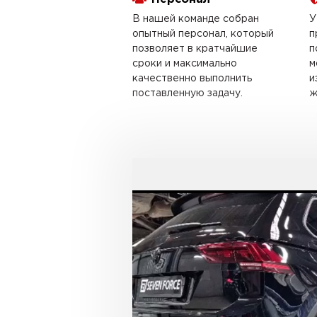
В нашей команде собран
У
опытный персонал, который
п
позволяет в кратчайшие
п
сроки и максимально
м
качественно выполнить
и
поставленную задачу.
ж