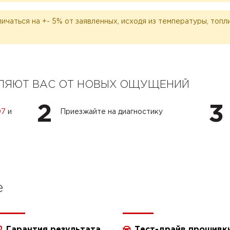
личаться на +- 5% от заявленных, исходя из температуры, топ
ЕЛЯЮТ ВАС ОТ НОВЫХ ОЩУЩЕНИЙ
2
3
07
и
Приезжайте на диагностику
e
Гарантия результата
Тест-драйв прошивк