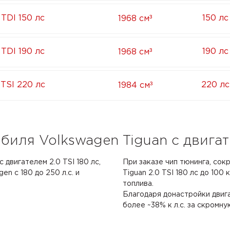
³
 TDI 150 лс
150 лс
1968 см
³
 TDI 190 лс
190 лс
1968 см
³
 TSI 220 лс
220 лс
1984 см
иля Volkswagen Tiguan с двигате
 двигателем 2.0 TSI 180 лс,
При заказе чип тюнинга, сок
n с 180 до 250 л.с. и
Tiguan 2.0 TSI 180 лс до 100 
топлива.
Благодаря донастройки двиг
более ~38% к л.с. за скромну