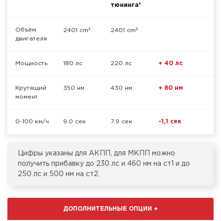
тюнинга*
³
³
Объём
2401 cm
2401 cm
двигателя
Мощность
180 лс
220 лс
+ 40 лс
Крутящий
350 нм
430 нм
+ 80 нм
момент
0-100 км/ч
9.0 сек
7.9 сек
-1,1 сек
Цифры указаны для АКПП, для МКПП можно
получить прибавку до 230 лс и 460 нм на ст1 и до
250 лс и 500 нм на ст2.
ДОПОЛНИТЕЛЬНЫЕ ОПЦИИ
+