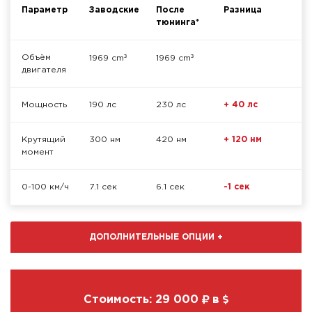
Параметр
Заводские
После
Разница
тюнинга*
³
³
Объём
1969 cm
1969 cm
двигателя
Мощность
190 лс
230 лс
+ 40 лс
Крутящий
300 нм
420 нм
+ 120 нм
момент
0-100 км/ч
7.1 сек
6.1 сек
-1 сек
ДОПОЛНИТЕЛЬНЫЕ ОПЦИИ
+
Стоимость:
29 000
в