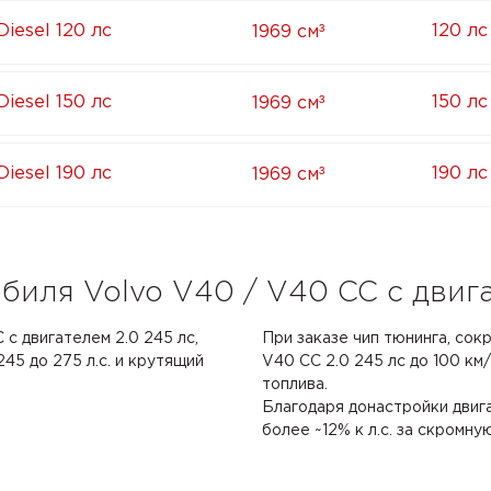
³
Diesel 120 лс
120 лс
1969 см
³
Diesel 150 лс
150 лс
1969 см
³
Diesel 190 лс
190 лс
1969 см
биля Volvo V40 / V40 CC с двига
 с двигателем 2.0 245 лс,
При заказе чип тюнинга, сок
45 до 275 л.с. и крутящий
V40 CC 2.0 245 лс до 100 км/
топлива.
Благодаря донастройки двиг
более ~12% к л.с. за скромну