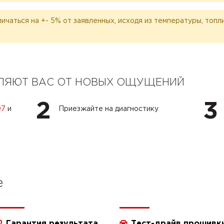
личаться на +- 5% от заявленных, исходя из температуры, топ
ЕЛЯЮТ ВАС ОТ НОВЫХ ОЩУЩЕНИЙ
2
3
07
и
Приезжайте на диагностику
e
Гарантия результата
Тест-драйв прошивк