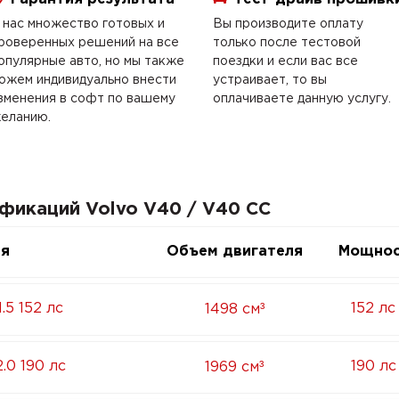
 нас множество готовых и
Вы производите оплату
роверенных решений на все
только после тестовой
опулярные авто, но мы также
поездки и если вас все
ожем индивидуально внести
устраивает, то вы
зменения в софт по вашему
оплачиваете данную услугу.
еланию.
фикаций Volvo V40 / V40 CC
ия
Объем двигателя
Мощнос
³
.5 152 лс
152 лс
1498 см
³
.0 190 лс
190 лс
1969 см