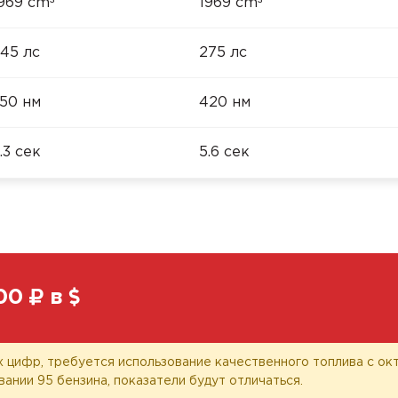
³
³
969 cm
1969 cm
45 лс
275 лс
50 нм
420 нм
.3 сек
5.6 сек
00
в
 цифр, требуется использование качественного топлива с окт
вании 95 бензина, показатели будут отличаться.