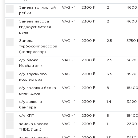
Замена топливной
VAG - 1
2300 ₽
2
4600
рейки
Замена насоса
VAG - 1
2300 ₽
2
4600
гидроусилителя
руля
Замена
VAG - 1
2300 ₽
2.5
5750 
турбокомпрессора
(компрессор)
с/у блока
VAG - 1
2300 ₽
2.9
6670 
Mechatronik
с/у впускного
VAG - 1
2300 ₽
3.9
8970 
коллектора
с/у головки блока
VAG - 1
2300 ₽
8
18400
цилиндров
с/у заднего
VAG - 1
2300 ₽
1.4
3220 
бампера
с/у КПП
VAG - 1
2300 ₽
8
18400
замена насоса
VAG - 1
2300 ₽
1
2300
ТНВД (1шт.)
замена насоса
VAG - 1
2300 ₽
1.5
3450 