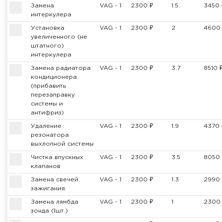
Замена
VAG - 1
2300 ₽
1.5
3450 
интеркулера
Установка
VAG - 1
2300 ₽
2
4600
увеличенного (не
штатного)
интеркулера
Замена радиатора
VAG - 1
2300 ₽
3.7
8510 
кондиционера
(прибавить
перезаправку
системы и
антифриз)
Удаление
VAG - 1
2300 ₽
1.9
4370 
резонатора
выхлопной системы
Чистка впускных
VAG - 1
2300 ₽
3.5
8050 
клапанов
Замена свечей
VAG - 1
2300 ₽
1.3
2990 
зажигания
Замена лямбда
VAG - 1
2300 ₽
1
2300
зонда (1шт.)