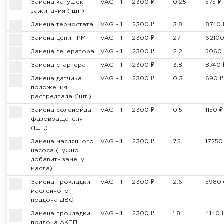
Замена катушек
VAG - 1
2300 ₽
0.25
575 ₽
зажигания (1шт.)
Замена термостата
VAG - 1
2300 ₽
3.8
8740 
Замена цепи ГРМ
VAG - 1
2300 ₽
27
62100
Замена генератора
VAG - 1
2300 ₽
2.2
5060 
Замена стартера
VAG - 1
2300 ₽
3.8
8740 
Замена датчика
VAG - 1
2300 ₽
0.3
690 ₽
положения
распредвала (1шт.)
Замена соленойда
VAG - 1
2300 ₽
0.5
1150 ₽
фазовращателя
(1шт.)
Замена маслянного
VAG - 1
2300 ₽
7.5
17250
насоса (нужно
добавить замену
масла)
Замена прокладки
VAG - 1
2300 ₽
2.6
5980 
масленного
поддона ДВС
Замена прокладки
VAG - 1
2300 ₽
1.8
4140 
поддона АКПП