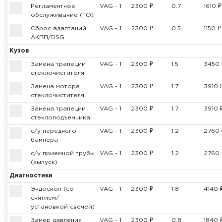
Регламентное
VAG - 1
2300 ₽
0.7
1610 ₽
обслуживание (ТО)
Cброс адаптаций
VAG - 1
2300 ₽
0.5
1150 ₽
АКПП/DSG
Кузов
Замена трапеции
VAG - 1
2300 ₽
1.5
3450 
стеклочистителя
Замена мотора
VAG - 1
2300 ₽
1.7
3910 
стеклочистителя
Замена трапеции
VAG - 1
2300 ₽
1.7
3910 
стеклоподъемника
с/у переднего
VAG - 1
2300 ₽
1.2
2760 
бампера
с/у приемной трубы
VAG - 1
2300 ₽
1.2
2760 
(выпуск)
Диагностики
Эндоскоп (со
VAG - 1
2300 ₽
1.8
4140 
снятием/
установкой свечей)
Замер давления
VAG - 1
2300 ₽
0.8
1840 