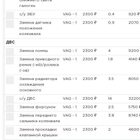
ближнего света
галоген
с/у ЭБУ
VAG - 1
2300 ₽
0.4
920 ₽
Замена датчика
VAG - 1
2300 ₽
0.9
2070 
положения
коленвала
ДВС
Замена помпы
VAG - 1
2300 ₽
4
9200
Замена приводного
VAG - 1
2300 ₽
1.8
4140 
ремня (-ей)/ролика
(-ов)
Замена радиатора
VAG - 1
2300 ₽
3.5
8050 
охлаждения
основного
с/у ДВС
VAG - 1
2300 ₽
14
3220
Замена форсунок
VAG - 1
2300 ₽
2.5
5750 
Замена переднего
VAG - 1
2300 ₽
3.8
8740 
сальника коленвала
Замена прокладки
VAG - 1
2300 ₽
2
4600
клапанной крышки