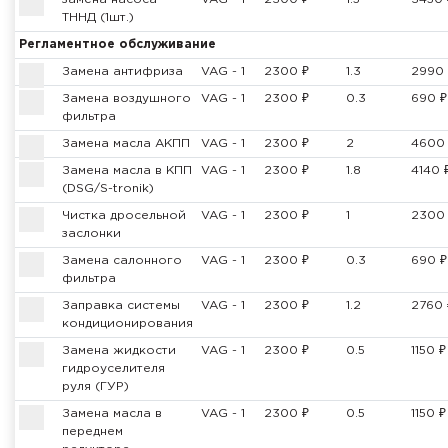
ТННД (1шт.)
Регламентное обслуживание
Замена антифриза
VAG - 1
2300 ₽
1.3
2990 
Замена воздушного
VAG - 1
2300 ₽
0.3
690 ₽
фильтра
Замена масла АКПП
VAG - 1
2300 ₽
2
4600
Замена масла в КПП
VAG - 1
2300 ₽
1.8
4140 
(DSG/S-tronik)
Чистка дросельной
VAG - 1
2300 ₽
1
2300
заслонки
Замена салонного
VAG - 1
2300 ₽
0.3
690 ₽
фильтра
Заправка системы
VAG - 1
2300 ₽
1.2
2760 
кондиционирования
Замена жидкости
VAG - 1
2300 ₽
0.5
1150 ₽
гидроуселителя
руля (ГУР)
Замена масла в
VAG - 1
2300 ₽
0.5
1150 ₽
переднем