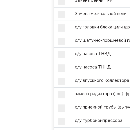
Замена ремня ГРМ
Замена межвальной цепи
с/у головки блока цилинд
с/у шатунно-поршневой г
с/у насоса ТНВД
с/у насоса ТННД
с/у впускного коллектора
замена радиатора (-ов) ф
с/у приемной трубы (выпу
с/у турбокомпрессора