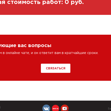
я стоимость работ:
0
руб.
сующие вас вопросы
в онлайне чате, и он ответит вам в кратчайшие сроки.
СВЯЗАТЬСЯ
Й
S