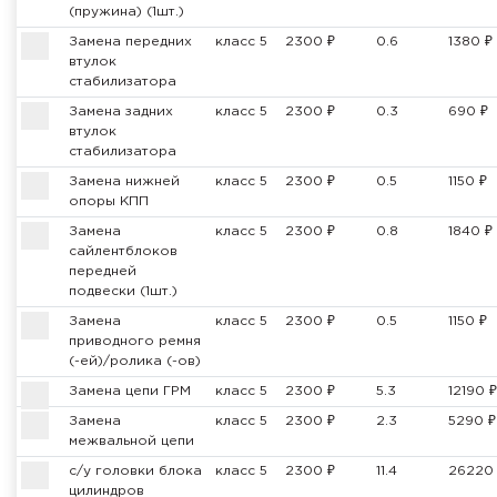
(пружина) (1шт.)
Замена передних
класс 5
2300 ₽
0.6
1380 ₽
втулок
стабилизатора
Замена задних
класс 5
2300 ₽
0.3
690 ₽
втулок
стабилизатора
Замена нижней
класс 5
2300 ₽
0.5
1150 ₽
опоры КПП
Замена
класс 5
2300 ₽
0.8
1840 ₽
сайлентблоков
передней
подвески (1шт.)
Замена
класс 5
2300 ₽
0.5
1150 ₽
приводного ремня
(-ей)/ролика (-ов)
Замена цепи ГРМ
класс 5
2300 ₽
5.3
12190 ₽
Замена
класс 5
2300 ₽
2.3
5290 ₽
межвальной цепи
с/у головки блока
класс 5
2300 ₽
11.4
26220
цилиндров