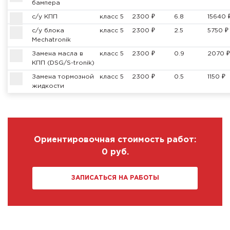
бампера
с/у КПП
класс 5
2300 ₽
6.8
15640 
с/у блока
класс 5
2300 ₽
2.5
5750 ₽
Mechatronik
Замена масла в
класс 5
2300 ₽
0.9
2070 ₽
КПП (DSG/S-tronik)
Замена тормозной
класс 5
2300 ₽
0.5
1150 ₽
жидкости
Ориентировочная стоимость работ:
0
руб.
ЗАПИСАТЬСЯ НА РАБОТЫ