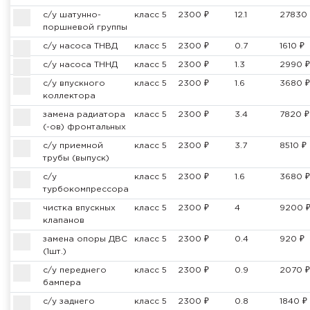
с/у шатунно-
класс 5
2300 ₽
12.1
27830 
поршневой группы
с/у насоса ТНВД
класс 5
2300 ₽
0.7
1610 ₽
с/у насоса ТННД
класс 5
2300 ₽
1.3
2990 ₽
с/у впускного
класс 5
2300 ₽
1.6
3680 ₽
коллектора
замена радиатора
класс 5
2300 ₽
3.4
7820 ₽
(-ов) фронтальных
с/у приемной
класс 5
2300 ₽
3.7
8510 ₽
трубы (выпуск)
с/у
класс 5
2300 ₽
1.6
3680 ₽
турбокомпрессора
чистка впускных
класс 5
2300 ₽
4
9200 
клапанов
замена опоры ДВС
класс 5
2300 ₽
0.4
920 ₽
(1шт.)
с/у переднего
класс 5
2300 ₽
0.9
2070 ₽
бампера
с/у заднего
класс 5
2300 ₽
0.8
1840 ₽