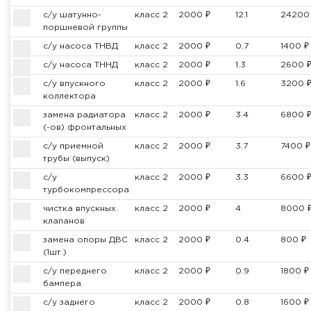
с/у шатунно-
класс 2
2000 ₽
12.1
24200
поршневой группы
с/у насоса ТНВД
класс 2
2000 ₽
0.7
1400 ₽
с/у насоса ТННД
класс 2
2000 ₽
1.3
2600 
с/у впускного
класс 2
2000 ₽
1.6
3200 
коллектора
замена радиатора
класс 2
2000 ₽
3.4
6800 
(-ов) фронтальных
с/у приемной
класс 2
2000 ₽
3.7
7400 ₽
трубы (выпуск)
с/у
класс 2
2000 ₽
3.3
6600 
турбокомпрессора
чистка впускных
класс 2
2000 ₽
4
8000 
клапанов
замена опоры ДВС
класс 2
2000 ₽
0.4
800 ₽
(1шт.)
с/у переднего
класс 2
2000 ₽
0.9
1800 ₽
бампера
с/у заднего
класс 2
2000 ₽
0.8
1600 ₽