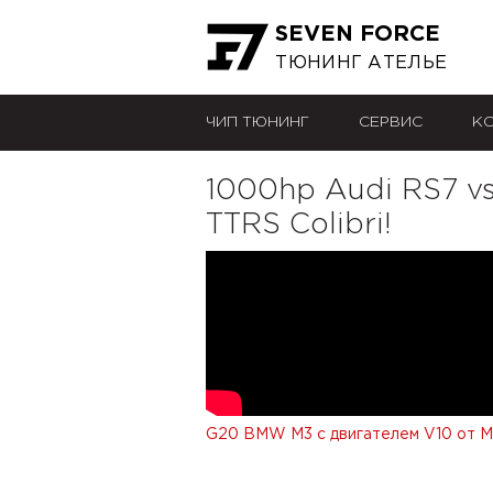
SEVEN FORCE
ТЮНИНГ АТЕЛЬЕ
ЧИП ТЮНИНГ
СЕРВИС
К
1000hp Audi RS7 vs
TTRS Colibri!
G20
BMW М3 с двигателем V10 от M