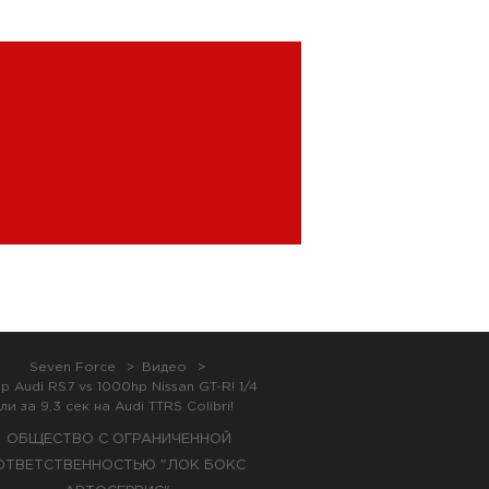
Seven Force
Видео
p Audi RS7 vs 1000hp Nissan GT-R! 1/4
ли за 9,3 сек на Audi TTRS Colibri!
ОБЩЕСТВО С ОГРАНИЧЕННОЙ
ОТВЕТСТВЕННОСТЬЮ "ЛОК БОКС