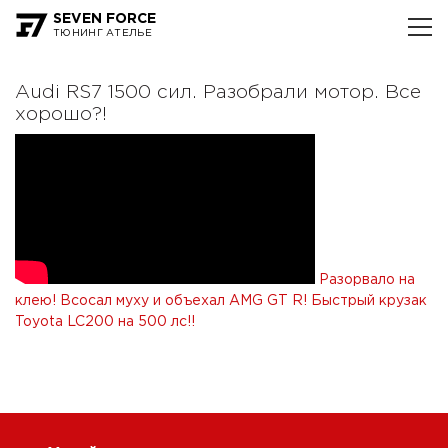
SEVEN FORCE
ТЮНИНГ АТЕЛЬЕ
Audi RS7 1500 сил. Разобрали мотор. Все
хорошо?!
Разорвало на
клею! Всосал муху и объехал AMG GT R!
Быстрый крузак
Toyota LC200 на 500 лс!!