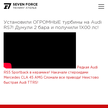
SEVEN FORCE
ТЮНИНГ АТЕЛЬЕ
Установили ОГРОМНЫЕ турбины на Audi
RS7! Дунули 2 бара и получили 1Х00 лс!
Редкая Audi
RS5 Sportback в керамике! Накачали стероидами
Mercedes CLA 45 AMG
Сломали все привода! Неистово
быстрая Audi TTRS!