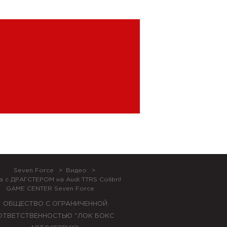
Seven Force
Видео
а с ДРАГСТЕРОМ на Audi TTRS Colibri!
GAME CENTER Seven Force
ОБЩЕСТВО С ОГРАНИЧЕННОЙ
ОТВЕТСТВЕННОСТЬЮ "ЛОК БОКС