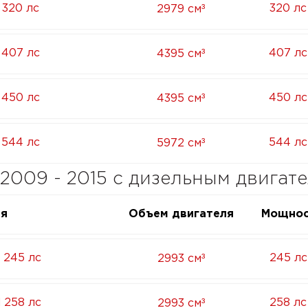
³
 320 лс
320 лс
2979 см
³
 407 лс
407 лс
4395 см
³
 450 лс
450 лс
4395 см
³
 544 лс
544 лс
5972 см
 2009 - 2015 с дизельным двигат
ия
Объем двигателя
Мощнос
³
 245 лс
245 лс
2993 см
³
 258 лс
258 лс
2993 см