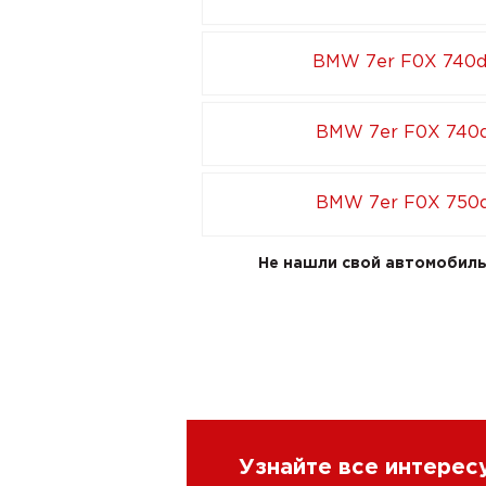
BMW 7er F0X 740d
BMW 7er F0X 740d
BMW 7er F0X 750d
Не нашли свой автомобиль 
Узнайте все интере