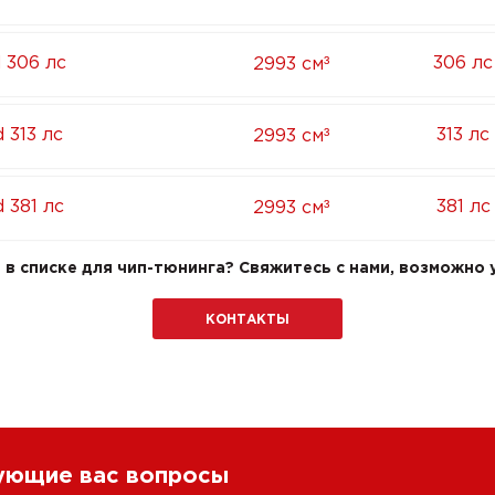
³
 306 лс
306 лс
2993 см
³
 313 лс
313 лс
2993 см
³
 381 лс
381 лс
2993 см
в списке для чип-тюнинга? Свяжитесь с нами, возможно у
КОНТАКТЫ
сующие вас вопросы