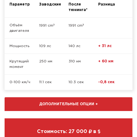
Параметр
Заводские
После
Разница
тюнинга*
³
³
Объём
1991 cm
1991 cm
двигателя
Мощность
109 лс
140 лс
+ 31 лс
Крутящий
250 нм
310 нм
+ 60 нм
момент
0-100 км/ч
11.1 сек
10.3 сек
-0,8 сек
ДОПОЛНИТЕЛЬНЫЕ ОПЦИИ
+
Стоимость:
27 000
в