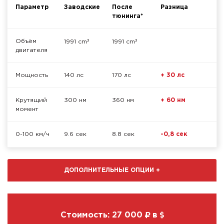
Параметр
Заводские
После
Разница
тюнинга*
³
³
Объём
1991 cm
1991 cm
двигателя
Мощность
140 лс
170 лс
+ 30 лс
Крутящий
300 нм
360 нм
+ 60 нм
момент
0-100 км/ч
9.6 сек
8.8 сек
-0,8 сек
ДОПОЛНИТЕЛЬНЫЕ ОПЦИИ
+
Стоимость:
27 000
в